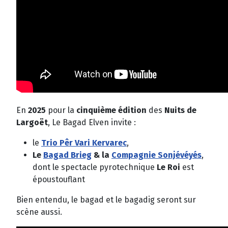
En
2025
pour la
cinquième édition
des
Nuits de
Largoët
,
Le Bagad Elven invite :
le
Trio Pêr Vari Kervarec
,
Le
Bagad Brieg
& la
Compagnie Sonjévéyés
,
dont le spectacle pyrotechnique
Le Roi
est
époustouflant
Bien entendu, le bagad et le bagadig seront sur
scène aussi.