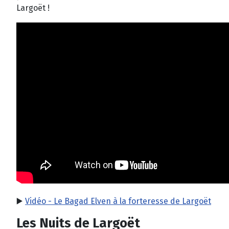
Largoët !
▶️
Vidéo - Le Bagad Elven à la forteresse de Largoët
Les Nuits de Largoët