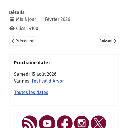
Détails
Mis à jour : 11 Février 2026
Clics : 4100
Article précédent : Les Nuits de Largoët 2025 : 2 jours, 3 spectac
Article suivant 
Précédent
Suivant
Prochaine date :
Samedi 15 août 2026
Vannes,
Festival d'Arvor
Toutes les dates