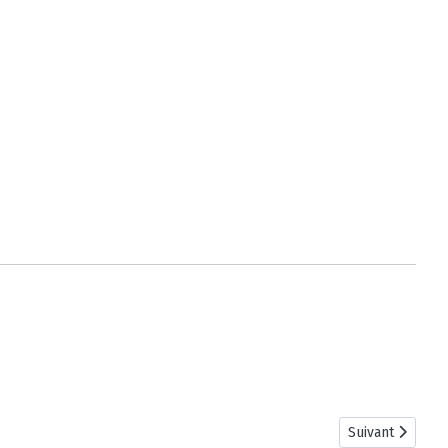
Article suivant
Suivant