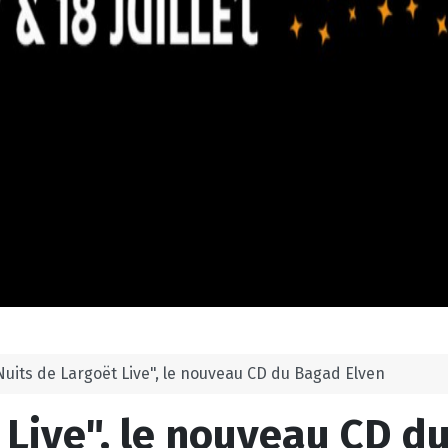
Nuits de Largoët Live", le nouveau CD du Bagad Elven
 Live", le nouveau CD d