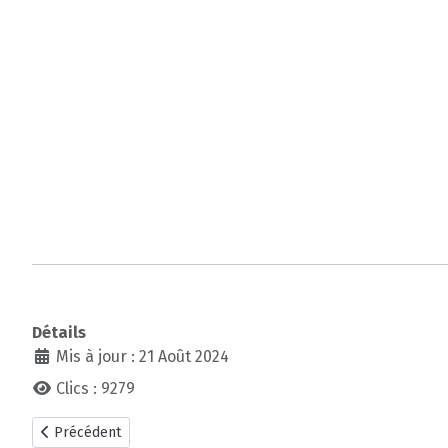
Détails
Mis à jour : 21 Août 2024
Clics : 9279
Article précédent : Les Nuits de Largoët 2022
Précédent