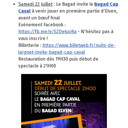
Samedi 22 Juillet
: Le Bagad invite le
Bagad Cap
Caval
à venir jouer en première partie d'Elven,
avant un bœuf final
Evènement Facebook :
https://fb.me/e/5ZDetuvRa
- N'hésitez pas à
vous inscrire !
Billetterie :
https://www.billetweb.fr/nuits-de-
largoet-invite-bagad-cap-caval
Restauration dès 19H30 puis début de
spectacle à 21H00