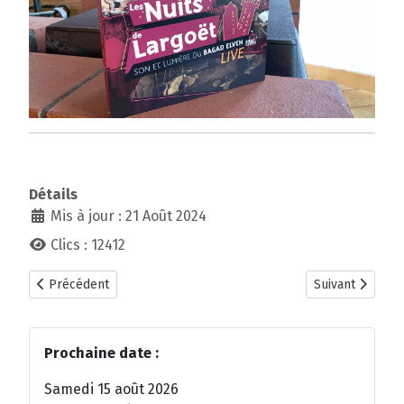
Détails
Mis à jour : 21 Août 2024
Clics : 12412
Article précédent : "Contes et Légendes", le nouveau spectacle
Article suivant 
Précédent
Suivant
Prochaine date :
Samedi 15 août 2026